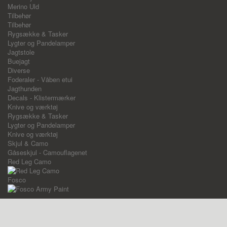
Merino Uld
Tilbehør
Tilbehør
Rygsække & Tasker
Lygter og Pandelamper
Jagtstole
Buejagt
Diverse
Foderaler - Våben etui
Jagthunden
Decals - Klistermærker
Knive og værktøj
Rygsække & Tasker
Lygter og Pandelamper
Knive og værktøj
Skjul & Camo
Gåseskjul - Camouflagenet
Red Leg Camo
Fosco