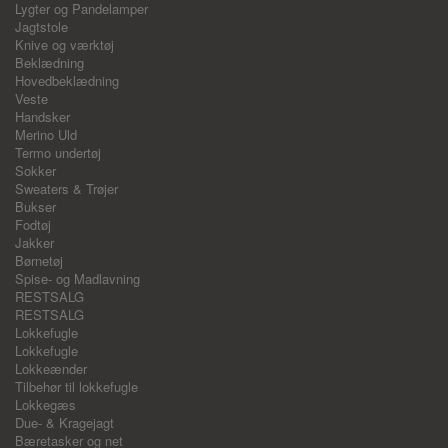
Lygter og Pandelamper
Jagtstole
Knive og værktøj
Beklædning
Hovedbeklædning
Veste
Handsker
Merino Uld
Termo undertøj
Sokker
Sweaters & Trøjer
Bukser
Fodtøj
Jakker
Børnetøj
Spise- og Madlavning
RESTSALG
RESTSALG
Lokkefugle
Lokkefugle
Lokkeænder
Tilbehør til lokkefugle
Lokkegæs
Due- & Kragejagt
Bæretasker og net