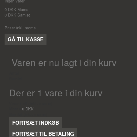
Ingen varer
0 DKK
Moms
0 DKK
Samlet
Priser inkl. moms
GÅ TIL KASSE
Varen er nu lagt i din kurv
Antal
Samlet
Der er 1 vare i din kurv
Varer i alt (inkl. moms)
Moms
0 DKK
Samlet (inkl. moms)
FORTSÆT INDKØB
FORTSÆT TIL BETALING