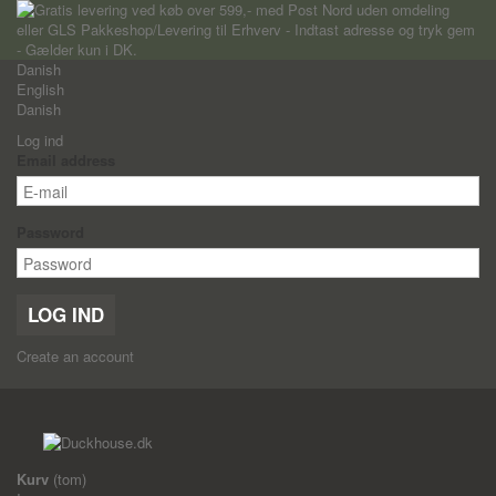
Danish
English
Danish
Log ind
Email address
Password
LOG IND
Create an account
Kurv
(tom)