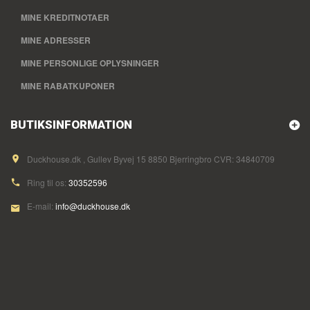
MINE KREDITNOTAER
MINE ADRESSER
MINE PERSONLIGE OPLYSNINGER
MINE RABATKUPONER
BUTIKSINFORMATION
Duckhouse.dk , Gullev Byvej 15 8850 Bjerringbro CVR: 34840709
Ring til os:
30352596
E-mail:
info@duckhouse.dk