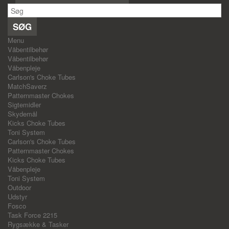
SØG
Menu
Våbentilbehør
Våbentilbehør
Våbenpleje
Carlson's Choke Tubes
MatchSaverz
Patternmaster Chokes
Sigtemidler
Skydemål
Kicks Choke Tubes
Toni System
Carlson's Choke Tubes
Patternmaster Chokes
Kicks Choke Tubes
Våbenpleje
Toni System
Outdoor
Udstyr
Fosco
Task Force 2215
Rygsække & Tasker