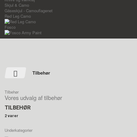
Skjul & Camo
Gåseskjul - Camouflagenet
Red Leg Camo
Fosco
Tilbehør
Tilbehør
Vores udvalg af tilbehør
TILBEHØR
2 varer
Underkategorier