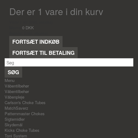
Der er 1 vare i din kurv
Varer i alt (inkl. moms)
Moms
0 DKK
Samlet (inkl. moms)
FORTSÆT INDKØB
FORTSÆT TIL BETALING
SØG
Menu
Våbentilbehør
Våbentilbehør
Våbenpleje
Carlson's Choke Tubes
MatchSaverz
Patternmaster Chokes
Sigtemidler
Skydemål
Kicks Choke Tubes
Toni System