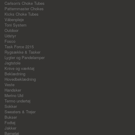
Carlson's Choke Tubes
Patternmaster Chokes
Kicks Choke Tubes
Våbenpleje
Toni System
Outdoor
Udstyr
Fosco
Task Force 2215
Rygsække & Tasker
Lygter og Pandelamper
Jagtstole
Knive og værktøj
Beklædning
Hovedbeklædning
Veste
Handsker
Merino Uld
Termo undertøj
Sokker
Sweaters & Trøjer
Bukser
Fodtøj
Jakker
Børnetøj