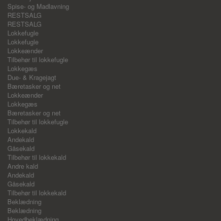
Spise- og Madlavning
RESTSALG
RESTSALG
Lokkefugle
Lokkefugle
Lokkeænder
Tilbehør til lokkefugle
Lokkegæs
Due- & Kragejagt
Bæretasker og net
Lokkeænder
Lokkegæs
Bæretasker og net
Tilbehør til lokkefugle
Lokkekald
Andekald
Gåsekald
Tilbehør til lokkekald
Andre kald
Andekald
Gåsekald
Tilbehør til lokkekald
Beklædning
Beklædning
Hovedbeklædning