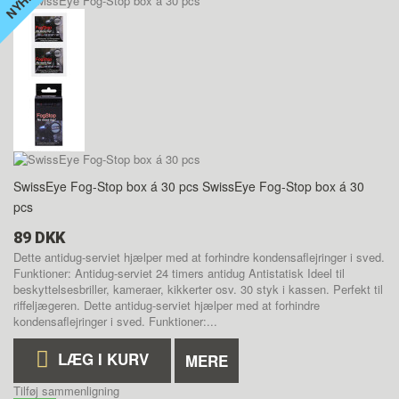
NYHED
NYHED
SwissEye Fog-Stop box á 30 pcs
SwissEye Fog-Stop box á 30
pcs
89 DKK
Dette antidug-serviet hjælper med at forhindre kondensaflejringer i sved.
Funktioner: Antidug-serviet 24 timers antidug Antistatisk Ideel til
beskyttelsesbriller, kameraer, kikkerter osv. 30 styk i kassen. Perfekt til
riffeljægeren.
Dette antidug-serviet hjælper med at forhindre
kondensaflejringer i sved. Funktioner:...
LÆG I KURV
MERE
Tilføj sammenligning