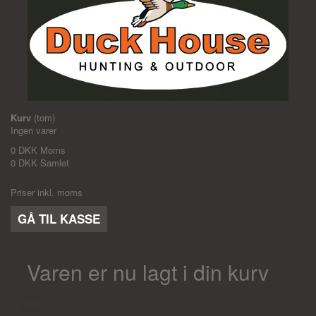
Kurv
(tom)
Ingen varer
0 DKK
Moms
0 DKK
Samlet
Priser inkl. moms
GÅ TIL KASSE
Varen er nu lagt i din kurv
Antal
Samlet