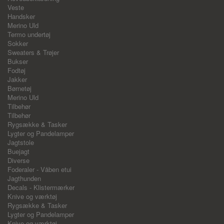
Veste
Handsker
Merino Uld
Termo undertøj
Sokker
Sweaters & Trøjer
Bukser
Fodtøj
Jakker
Børnetøj
Merino Uld
Tilbehør
Tilbehør
Rygsække & Tasker
Lygter og Pandelamper
Jagtstole
Buejagt
Diverse
Foderaler - Våben etui
Jagthunden
Decals - Klistermærker
Knive og værktøj
Rygsække & Tasker
Lygter og Pandelamper
Knive og værktøj