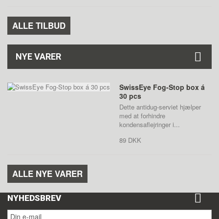
ALLE TILBUD
NYE VARER
SwissEye Fog-Stop box á
30 pcs
Dette antidug-serviet hjælper
med at forhindre
kondensaflejringer i...
89 DKK
ALLE NYE VARER
NYHEDSBREV