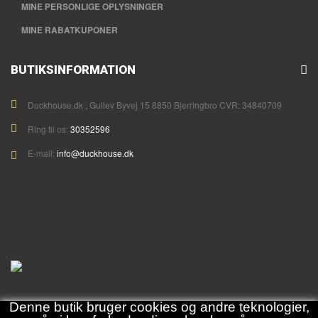
MINE PERSONLIGE OPLYSNINGER
MINE RABATKUPONER
BUTIKSINFORMATION
Duckhouse.dk , Gullev Byvej 15 8850 Bjerringbro CVR: 34840709
Ring til os:
30352596
E-mail:
info@duckhouse.dk
Denne butik bruger cookies og andre teknologier,