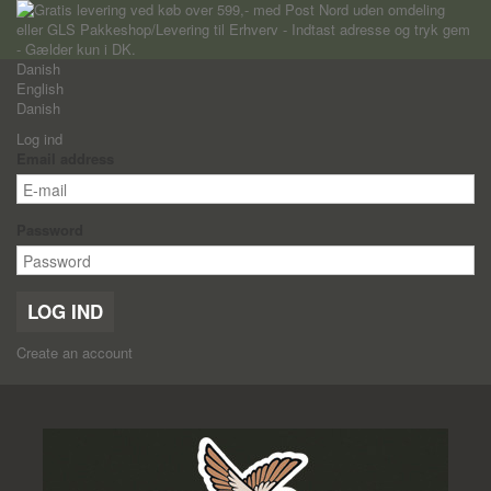
Danish
English
Danish
Log ind
Email address
Password
LOG IND
Create an account