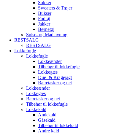
Sokker
Sweaters & Trøjer
Bukser
Fodtøj
Jakker
Børnetøj
Spise- og Madlavning
RESTSALG
RESTSALG
Lokkefugle
Lokkefugle
Lokkeænder
Tilbehør til lokkefugle
Lokkegæs
Due- & Kragejagt
Bæretasker og net
Lokkeænder
Lokkegæs
Bæretasker og net
Tilbehør til lokkefugle
Lokkekald
Andekald
Gåsekald
Tilbehør til lokkekald
Andre kald