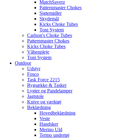
MatchSaverz
Patternmaster Chokes
Sigtemidler
Skydemål
Kicks Choke Tubes
Toni System
Carlson's Choke Tubes
Patternmaster Chokes
Kicks Choke Tubes
Våbenpleje
Toni System
Outdoor
Udstyr
Fosco
Task Force 2215
Rygsække & Tasker
Lygter og Pandelamper
Jagtstole
Knive og værktøj
Beklædning
Hovedbeklædning
Veste
Handsker
Merino Uld
Termo undertøj