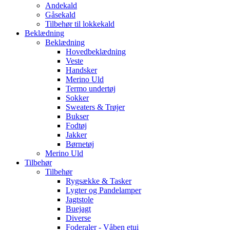
Andekald
Gåsekald
Tilbehør til lokkekald
Beklædning
Beklædning
Hovedbeklædning
Veste
Handsker
Merino Uld
Termo undertøj
Sokker
Sweaters & Trøjer
Bukser
Fodtøj
Jakker
Børnetøj
Merino Uld
Tilbehør
Tilbehør
Rygsække & Tasker
Lygter og Pandelamper
Jagtstole
Buejagt
Diverse
Foderaler - Våben etui