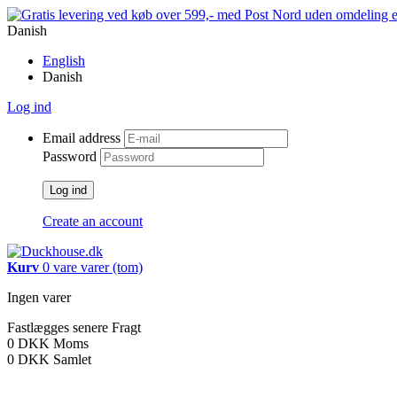
Danish
English
Danish
Log ind
Email address
Password
Log ind
Create an account
Kurv
0
vare
varer
(tom)
Ingen varer
Fastlægges senere
Fragt
0 DKK
Moms
0 DKK
Samlet