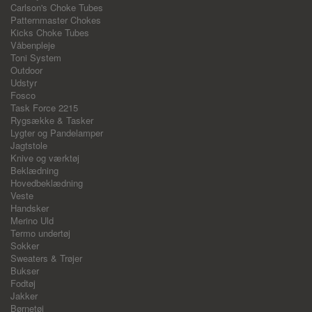
Carlson's Choke Tubes
Patternmaster Chokes
Kicks Choke Tubes
Våbenpleje
Toni System
Outdoor
Udstyr
Fosco
Task Force 2215
Rygsække & Tasker
Lygter og Pandelamper
Jagtstole
Knive og værktøj
Beklædning
Hovedbeklædning
Veste
Handsker
Merino Uld
Termo undertøj
Sokker
Sweaters & Trøjer
Bukser
Fodtøj
Jakker
Børnetøj