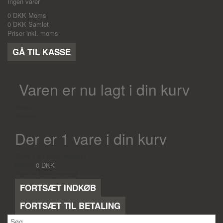
Ingen varer
0 DKK
Moms
0 DKK
Samlet
Priser inkl. moms
GÅ TIL KASSE
Varen er nu lagt i din kurv
Antal
Samlet
Der er 1 vare i din kurv
Varer i alt (inkl. moms)
Moms
0 DKK
Samlet (inkl. moms)
FORTSÆT INDKØB
FORTSÆT TIL BETALING