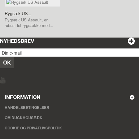
Rygsæk US...
Rygsæk US Assault, en
robust let rygsække med...
NYHEDSBREV
OK
INFORMATION
HANDELSBETINGELSER
OM DUCKHOUSE.DK
COOKIE OG PRIVATLIVSPOLITIK