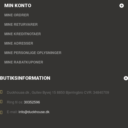
MIN KONTO
MINE ORDRER
MINE RETURVARER
MINE KREDITNOTAER
MINE ADRESSER
MINE PERSONLIGE OPLYSNINGER
MINE RABATKUPONER
BUTIKSINFORMATION
Duckhouse.dk , Gullev Byvej 15 8850 Bjerringbro CVR: 34840709
Ring til os:
30352596
E-mail:
info@duckhouse.dk