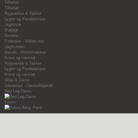
Tilbehør
Tilbehør
Rygsække & Tasker
Lygter og Pandelamper
Jagtstole
Buejagt
Diverse
Foderaler - Våben etui
Jagthunden
Decals - Klistermærker
Knive og værktøj
Rygsække & Tasker
Lygter og Pandelamper
Knive og værktøj
Skjul & Camo
Gåseskjul - Camouflagenet
Red Leg Camo
Fosco