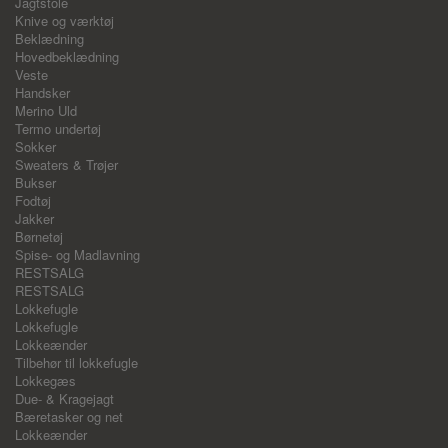
Jagtstole
Knive og værktøj
Beklædning
Hovedbeklædning
Veste
Handsker
Merino Uld
Termo undertøj
Sokker
Sweaters & Trøjer
Bukser
Fodtøj
Jakker
Børnetøj
Spise- og Madlavning
RESTSALG
RESTSALG
Lokkefugle
Lokkefugle
Lokkeænder
Tilbehør til lokkefugle
Lokkegæs
Due- & Kragejagt
Bæretasker og net
Lokkeænder