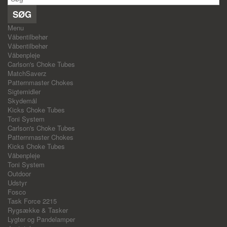
SØG
Menu
Våbentilbehør
Våbentilbehør
Våbenpleje
Carlson's Choke Tubes
MatchSaverz
Patternmaster Chokes
Sigtemidler
Skydemål
Kicks Choke Tubes
Toni System
Carlson's Choke Tubes
Patternmaster Chokes
Kicks Choke Tubes
Våbenpleje
Toni System
Outdoor
Udstyr
Fosco
Task Force 2215
Rygsække & Tasker
Lygter og Pandelamper