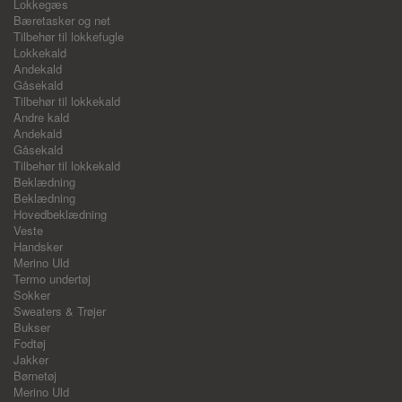
Lokkegæs
Bæretasker og net
Tilbehør til lokkefugle
Lokkekald
Andekald
Gåsekald
Tilbehør til lokkekald
Andre kald
Andekald
Gåsekald
Tilbehør til lokkekald
Beklædning
Beklædning
Hovedbeklædning
Veste
Handsker
Merino Uld
Termo undertøj
Sokker
Sweaters & Trøjer
Bukser
Fodtøj
Jakker
Børnetøj
Merino Uld