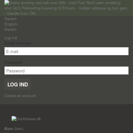
Danish
English
Danish
Log ind
Email address
Password
LOG IND
Create an account
Kurv
(tom)