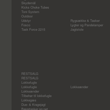
Skydemål
Kicks Choke Tubes
Toni System
Outdoor
Udstyr
Rygsække & Tasker
Fosco
Lygter og Pandelamper
Task Force 2215
Jagtstole
RESTSALG
RESTSALG
Lokkefugle
Lokkefugle
Lokkeænder
Lokkeænder
Tilbehør til lokkefugle
Lokkegæs
Due- & Kragejagt
Bæretasker og net