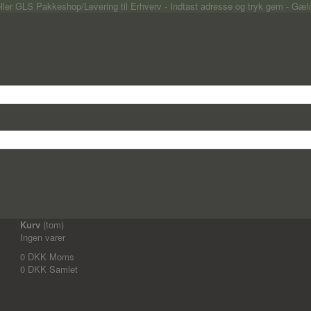
Kurv
(tom)
Ingen varer
0 DKK
Moms
0 DKK
Samlet