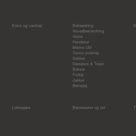
Knive og værktøj
Beklædning
S
Hovedbeklædning
Veste
Handsker
Merino Uld
Termo undertøj
Sokker
Sweaters & Trøjer
Bukser
Fodtøj
Jakker
Børnetøj
Lokkegæs
Bæretasker og net
T