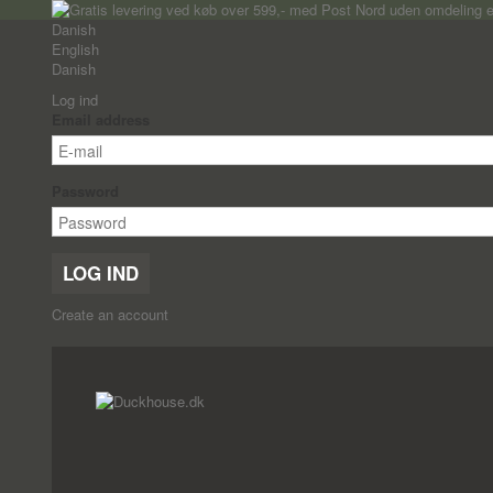
Danish
English
Danish
Log ind
Email address
Password
LOG IND
Create an account