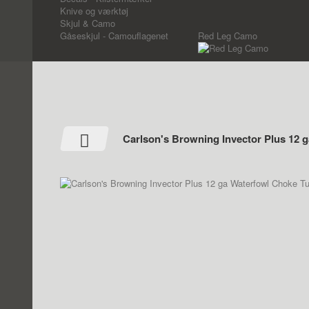
Knive og værktøj
Skjul & Camo
Gåseskjul - Camouflagenet
Red Leg Camo
Carlson's Browning Invector Plus 12 