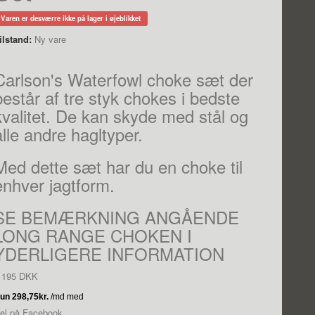
Varen er desværre ikke på lager i øjeblikket
ilstand:
Ny vare
Carlson's Waterfowl choke sæt der
består af tre styk chokes i bedste
kvalitet. De kan skyde med stål og
alle andre hagltyper.
Med dette sæt har du en choke til
enhver jagtform.
SE BEMÆRKNING ANGÅENDE
LONG RANGE CHOKEN I
YDERLIGERE INFORMATION
 195 DKK
el på Facebook