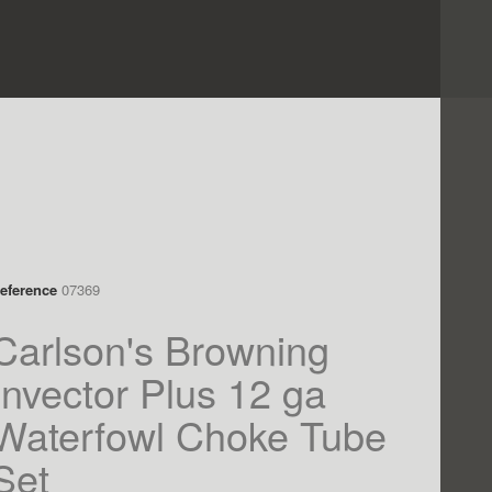
eference
07369
Carlson's Browning
Invector Plus 12 ga
Waterfowl Choke Tube
Set