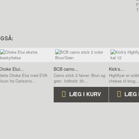
F
T
OGSÅ:
Choke Etui...
BCB camo...
Kick's...
Dette Choke Etui med EVA
Camo stick 2 farver. Brun og
Highflyer er unik
skum fra Carlson's...
grøn. Indhold: 30...
chokes til brug...
LÆG I KURV
LÆG 