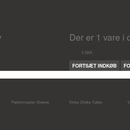
v
Der er 1 vare i 
Varer i alt (inkl. moms)
Moms
0 DKK
Samlet (inkl. moms)
FORTSÆT INDKØB
FO
Patternmaster Chokes
Kicks Choke Tubes
V