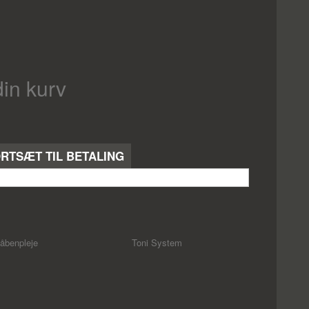
din kurv
RTSÆT TIL BETALING
åbenpleje
Toni System