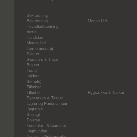
Beklædning
Beklædning
Merino Uld
Hovedbeklædning
Veste
Handsker
Merino Uld
Termo undertøj
Sokker
Sweaters & Trøjer
Bukser
Fodtøj
Jakker
Børnetøj
Tilbehør
Tilbehør
Rygsække & Tasker
Rygsække & Tasker
Lygter og Pandelamper
Jagtstole
Buejagt
Diverse
Foderaler - Våben etui
Jagthunden
Decals - Klistermærker