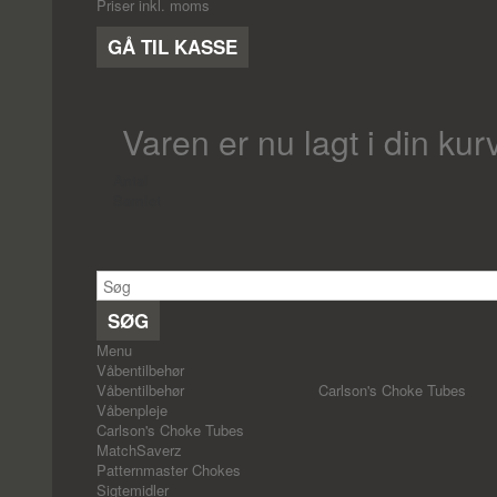
Priser inkl. moms
GÅ TIL KASSE
Varen er nu lagt i din kur
Antal
Samlet
SØG
Menu
Våbentilbehør
Våbentilbehør
Carlson's Choke Tubes
Våbenpleje
Carlson's Choke Tubes
MatchSaverz
Patternmaster Chokes
Sigtemidler