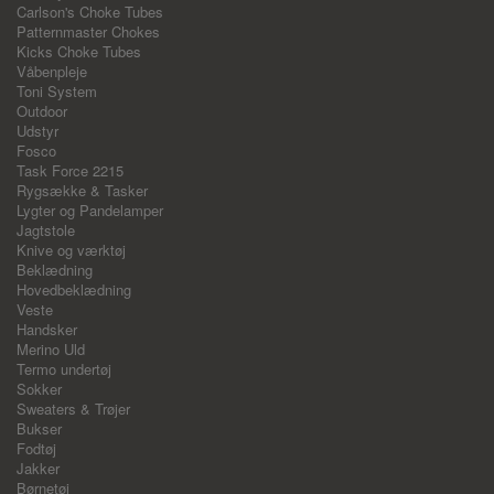
Carlson's Choke Tubes
Patternmaster Chokes
Kicks Choke Tubes
Våbenpleje
Toni System
Outdoor
Udstyr
Fosco
Task Force 2215
Rygsække & Tasker
Lygter og Pandelamper
Jagtstole
Knive og værktøj
Beklædning
Hovedbeklædning
Veste
Handsker
Merino Uld
Termo undertøj
Sokker
Sweaters & Trøjer
Bukser
Fodtøj
Jakker
Børnetøj