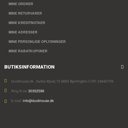
MINE ORDRER
MINE RETURVARER
MINE KREDITNOTAER
MINE ADRESSER
MINE PERSONLIGE OPLYSNINGER
MINE RABATKUPONER
BUTIKSINFORMATION
Duckhouse.dk , Gullev Byvej 15 8850 Bjerringbro CVR: 34840709
Ring til os:
30352596
E-mail:
info@duckhouse.dk