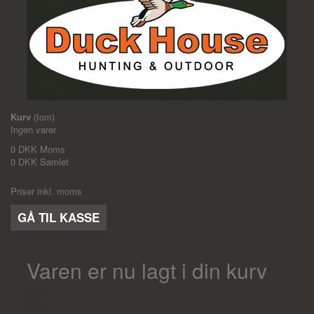
Kurv
(tom)
Ingen varer
0 DKK
Moms
0 DKK
Samlet
Priser inkl. moms
GÅ TIL KASSE
Varen er nu lagt i din kurv
Antal
Samlet