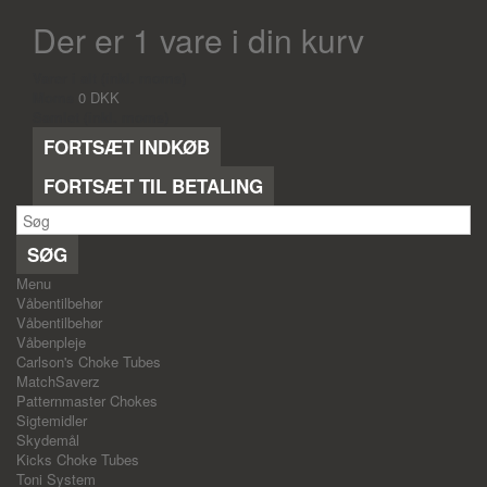
Der er 1 vare i din kurv
Varer i alt (inkl. moms)
Moms
0 DKK
Samlet (inkl. moms)
FORTSÆT INDKØB
FORTSÆT TIL BETALING
SØG
Menu
Våbentilbehør
Våbentilbehør
Våbenpleje
Carlson's Choke Tubes
MatchSaverz
Patternmaster Chokes
Sigtemidler
Skydemål
Kicks Choke Tubes
Toni System