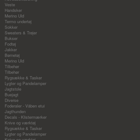
Veste
Handsker
Merino Uld
Termo undertøj
Sokker
Sweaters & Trøjer
Bukser
Fodtøj
Jakker
Børnetøj
Merino Uld
Tilbehør
Tilbehør
Rygsække & Tasker
Lygter og Pandelamper
Jagtstole
Buejagt
Diverse
Foderaler - Våben etui
Jagthunden
Decals - Klistermærker
Knive og værktøj
Rygsække & Tasker
Lygter og Pandelamper
Knive og værktøj