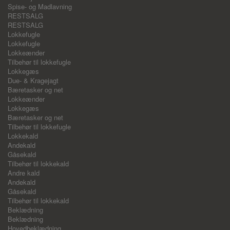
Spise- og Madlavning
RESTSALG
RESTSALG
Lokkefugle
Lokkefugle
Lokkeænder
Tilbehør til lokkefugle
Lokkegæs
Due- & Kragejagt
Bæretasker og net
Lokkeænder
Lokkegæs
Bæretasker og net
Tilbehør til lokkefugle
Lokkekald
Andekald
Gåsekald
Tilbehør til lokkekald
Andre kald
Andekald
Gåsekald
Tilbehør til lokkekald
Beklædning
Beklædning
Hovedbeklædning