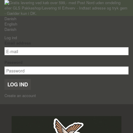
Danish
English
Danish
Log ind
Email address
Password
LOG IND
Create an account